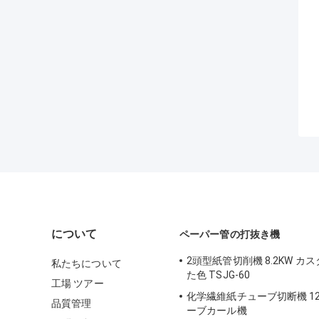
について
ペーパー管の打抜き機
2頭型紙管切削機 8.2KW カ
私たちについて
た色 TSJG-60
工場 ツアー
化学繊維紙チューブ切断機 12
品質管理
ーブカール機