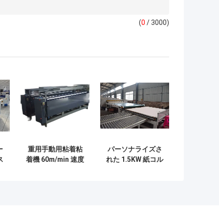
(
0
/ 3000)
ー
重用手動用粘着粘
パーソナライズさ
ス
着機 60m/min 速度
れた 1.5KW 紙コル
-
JS-2200
グレーター 紙シー
0
ト輸送機 DM-LM-
1800