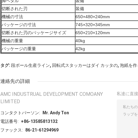
脚ペダル
装備
切断された刃
装備
機械の寸法
650×480×240mm
パッケージの寸法
745×320×345mm
切断された刃のパッケージサイズ
650×210×120mm
機械の重量
40kg
パッケージの重量
42kg
,
,
タグ:
段ボール生産ライン
回転式スタッカーはダイ カッタの
泡紙を作
連絡先の詳細
AMC INDUSTRUAL DEVELOPMENT COMOANY
私達に直
LIMITED
コンタクトパーソン:
Mr. Andy Ton
電話番号:
+86-13585813132
ファックス:
86-21-61294969