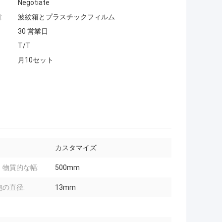
Negotiate
:
波紋箱とプラスチックフィルム
30 営業日
T/T
月10セット
カスタマイズ
。物質的な幅:
500mm
泡の直径:
13mm