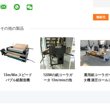
その他の製品
13m/Min スピード
120Wの紙コーラガ
重用紙コーラガ
バブル紙製造機
ータ 13m/minの泡
タ機 液圧ロール
120W GY-300 (プ
紙形作機 GY-600S
タンド 0.6Mpa 
ロ)
0.9Mpa HRS180
480x600x270mm