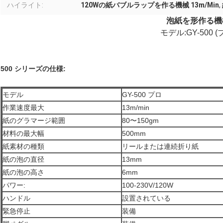
ハイライト:
120Wの紙バブルラップを作る機械 13m/Min
,
泡紙を形作る機
モデル:GY-500 (
500 シリーズの仕様:
モデル
GY-500 プロ
作業速度最大
13m/min
紙のグラマージ範囲
80〜150gm
材料の最大幅
500mm
紙素材の種類
リールまたは
連続折り紙
紙の泡の直径
13mm
紙の泡の高さ
6mm
パワー:
100-230V/120W
ハンドル
設置されている
緊急停止
装備