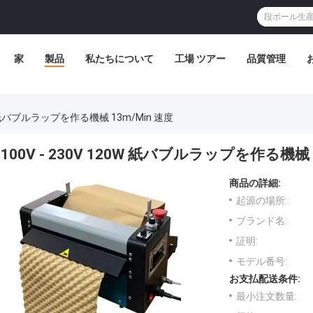
家
製品
私たちについて
工場 ツアー
品質管理
20W 紙バブルラップを作る機械 13m/min 速度
100V - 230V 120W 紙バブルラップを作る機械 
商品の詳細:
起源の場所:
ブランド名:
証明:
モデル番号:
お支払配送条件:
最小注文数量: