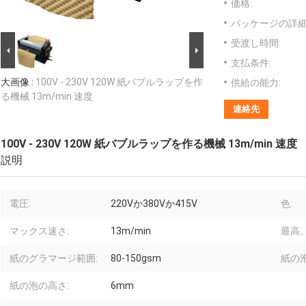
価格:
パッケージの詳細
受渡し時間:
支払条件:
大画像 :
100V - 230V 120W 紙バブルラップを作
供給の能力:
る機械 13m/min 速度
連絡先
100V - 230V 120W 紙バブルラップを作る機械 13m/min 速度
説明
電圧:
220Vか380Vか415V
色:
マックス速さ:
13m/min
最高
紙のグラマージ範囲:
80-150gsm
紙の
紙の泡の高さ:
6mm